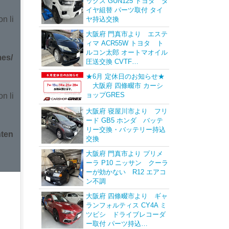
ックス GUN125 トヨタ タ
イヤ組替 パーツ取付 タイ
n li
ヤ持込交換
大阪府 門真市より エステ
ィマ ACR55W トヨタ ト
ルコン太郎 オートマオイル
mes/
圧送交換 CVTF…
★6月 定休日のお知らせ★
大阪府 四條畷市 カーシ
ョップGRES
n li
大阪府 寝屋川市より フリ
ード GB5 ホンダ バッテ
リー交換・バッテリー持込
nten
交換
大阪府 門真市より プリメ
ーラ P10 ニッサン クーラ
ーが効かない R12 エアコ
ン不調
大阪府 四條畷市より ギャ
ランフォルティス CY4A ミ
ツビシ ドライブレコーダ
ー取付 パーツ持込…