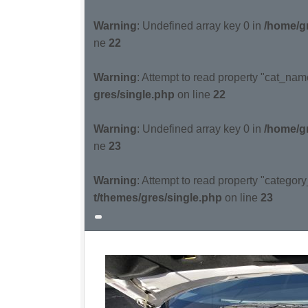
Warning
: Undefined array key 0 in
/home/gr
ne
22
Warning
: Attempt to read property "cat_nam
gres/single.php
on line
22
Warning
: Undefined array key 0 in
/home/gr
ne
23
Warning
: Attempt to read property "categor
t/themes/gres/single.php
on line
23