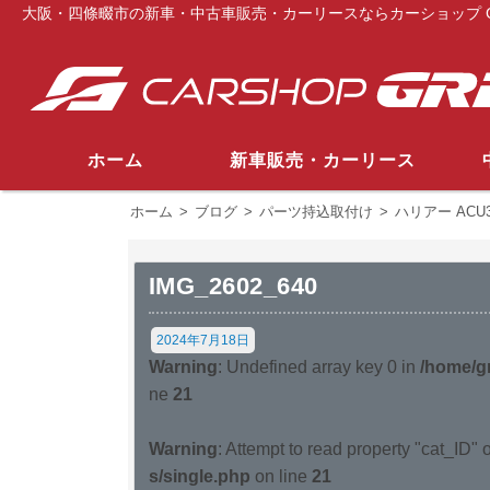
大阪・四條畷市の新車・中古車販売・カーリースならカーショップ G
ホーム
新車販売・カーリース
ホーム
>
ブログ
>
パーツ持込取付け
>
ハリアー AC
IMG_2602_640
2024年7月18日
Warning
: Undefined array key 0 in
/home/gr
ne
21
Warning
: Attempt to read property "cat_ID" 
s/single.php
on line
21