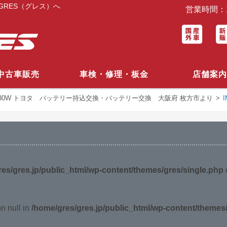
RES（グレス）へ
営業時間：1
中古車販売
車検・修理・板金
店舗案内
U30W トヨタ バッテリー持込交換・バッテリー交換 大阪府 枚方市より
>
I
es/gres.jp/public_html/wp-content/themes/gres/single.php
o
on null in
/home/gres/gres.jp/public_html/wp-content/themes