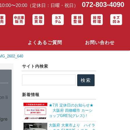
072-803-4090
0:00〜20:00（定休日：日曜・祝日）
よくあるご質問
お問い合わせ
MG_2602_640
サイト内検索
新着情報
n li
★7月 定休日のお知らせ★
大阪府 四條畷市 カーシ
ョップGRES(グレス)！
/gre
大阪府 大東市より ハイラ