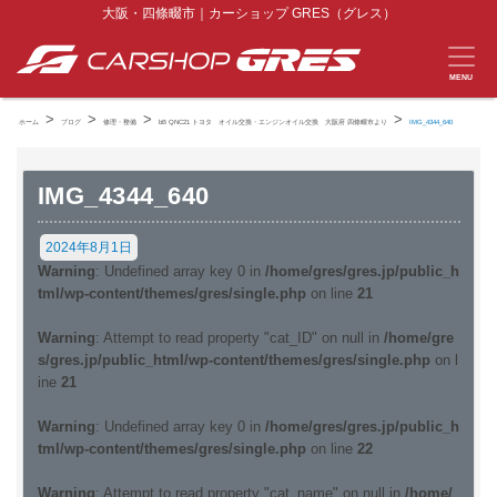
大阪・四條畷市｜カーショップ GRES（グレス）
MENU
>
>
>
>
ホーム
ブログ
修理・整備
bB QNC21 トヨタ オイル交換・エンジンオイル交換 大阪府 四條畷市より
IMG_4344_640
IMG_4344_640
2024年8月1日
Warning
: Undefined array key 0 in
/home/gres/gres.jp/public_h
tml/wp-content/themes/gres/single.php
on line
21
Warning
: Attempt to read property "cat_ID" on null in
/home/gre
s/gres.jp/public_html/wp-content/themes/gres/single.php
on l
ine
21
Warning
: Undefined array key 0 in
/home/gres/gres.jp/public_h
tml/wp-content/themes/gres/single.php
on line
22
Warning
: Attempt to read property "cat_name" on null in
/home/