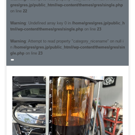
gres/gres.jp/public_html/wp-content/themes/gres/single.php
on line
22
Warning
: Undefined array key 0 in
/home/gres/gres.jp/public_h
tml/wp-content/themes/gres/single.php
on line
23
Warning
: Attempt to read property "category_nicename" on null i
n
/home/gres/gres.jp/public_html/wp-content/themes/gres/sin
gle.php
on line
23