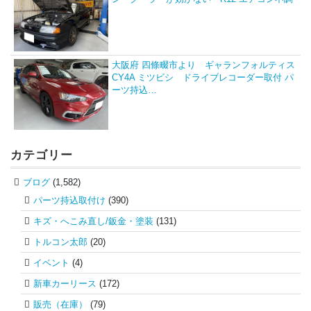
大阪府 四條畷市より ギャランフォルティス
CY4A ミツビシ ドライブレコーダー取付 パ
ーツ持込…
カテゴリー
ブログ
(1,582)
パーツ持込取付け
(390)
キズ・へこみ直し/鈑金・塗装
(131)
トルコン太郎
(20)
イベント
(4)
新車カーリース
(172)
販売（在庫）
(79)