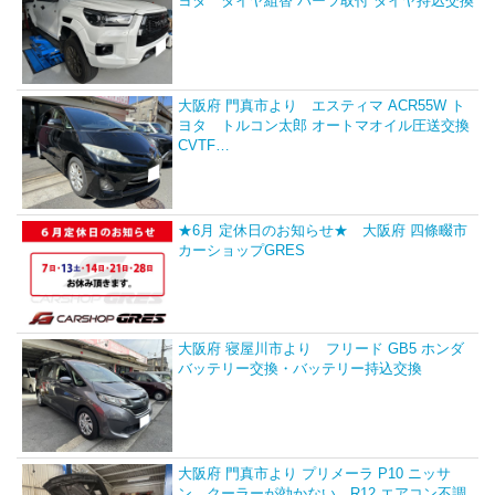
ヨタ タイヤ組替 パーツ取付 タイヤ持込交換
大阪府 門真市より エスティマ ACR55W ト
ヨタ トルコン太郎 オートマオイル圧送交換
CVTF…
★6月 定休日のお知らせ★ 大阪府 四條畷市
カーショップGRES
大阪府 寝屋川市より フリード GB5 ホンダ
バッテリー交換・バッテリー持込交換
大阪府 門真市より プリメーラ P10 ニッサ
ン クーラーが効かない R12 エアコン不調