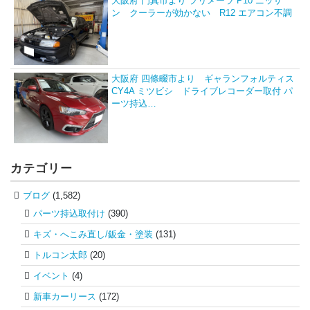
大阪府 門真市より プリメーラ P10 ニッサ
ン クーラーが効かない R12 エアコン不調
大阪府 四條畷市より ギャランフォルティス
CY4A ミツビシ ドライブレコーダー取付 パ
ーツ持込…
カテゴリー
ブログ
(1,582)
パーツ持込取付け
(390)
キズ・へこみ直し/鈑金・塗装
(131)
トルコン太郎
(20)
イベント
(4)
新車カーリース
(172)