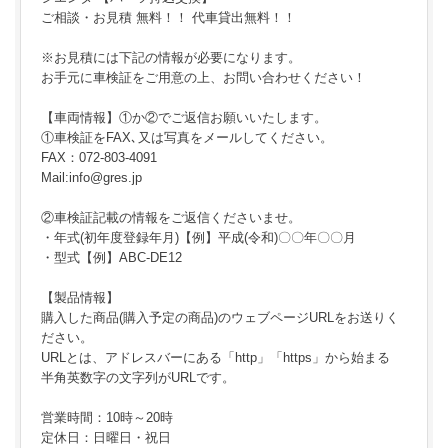
ご相談・お見積 無料！！ 代車貸出無料！！
※お見積には下記の情報が必要になります。
お手元に車検証をご用意の上、お問い合わせください！
【車両情報】①か②でご返信お願いいたします。
①車検証をFAX､又は写真をメールしてください。
FAX：072-803-4091
Mail:info@gres.jp
②車検証記載の情報をご返信くださいませ。
・年式(初年度登録年月)【例】平成(令和)〇〇年〇〇月
・型式【例】ABC-DE12
【製品情報】
購入した商品(購入予定の商品)のウェブページURLをお送りく
ださい。
URLとは、アドレスバーにある「http」「https」から始まる
半角英数字の文字列がURLです。
営業時間：10時～20時
定休日：日曜日・祝日