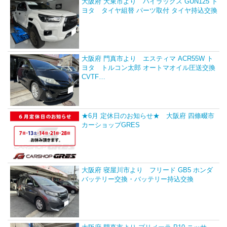
大阪府 大東市より ハイラックス GUN125 ト
ヨタ タイヤ組替 パーツ取付 タイヤ持込交換
大阪府 門真市より エスティマ ACR55W ト
ヨタ トルコン太郎 オートマオイル圧送交換
CVTF…
★6月 定休日のお知らせ★ 大阪府 四條畷市
カーショップGRES
大阪府 寝屋川市より フリード GB5 ホンダ
バッテリー交換・バッテリー持込交換