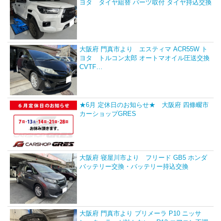
ヨタ タイヤ組替 パーツ取付 タイヤ持込交換
大阪府 門真市より エスティマ ACR55W ト
ヨタ トルコン太郎 オートマオイル圧送交換
CVTF…
★6月 定休日のお知らせ★ 大阪府 四條畷市
カーショップGRES
大阪府 寝屋川市より フリード GB5 ホンダ
バッテリー交換・バッテリー持込交換
大阪府 門真市より プリメーラ P10 ニッサ