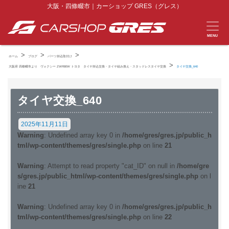
大阪・四條畷市｜カーショップ GRES（グレス）
MENU
>
>
>
ホーム
ブログ
パーツ持込取付け
>
大阪府 四條畷市より ヴォクシー ZWR80W トヨタ タイヤ持込交換・タイヤ組み換え・スタッドレスタイヤ交換
タイヤ交換_640
タイヤ交換_640
2025年11月11日
Warning
: Undefined array key 0 in
/home/gres/gres.jp/public_h
tml/wp-content/themes/gres/single.php
on line
21
Warning
: Attempt to read property "cat_ID" on null in
/home/gre
s/gres.jp/public_html/wp-content/themes/gres/single.php
on l
ine
21
Warning
: Undefined array key 0 in
/home/gres/gres.jp/public_h
tml/wp-content/themes/gres/single.php
on line
22