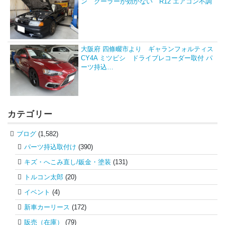
ン クーラーが効かない R12 エアコン不調
大阪府 四條畷市より ギャランフォルティス
CY4A ミツビシ ドライブレコーダー取付 パ
ーツ持込…
カテゴリー
ブログ
(1,582)
パーツ持込取付け
(390)
キズ・へこみ直し/鈑金・塗装
(131)
トルコン太郎
(20)
イベント
(4)
新車カーリース
(172)
販売（在庫）
(79)