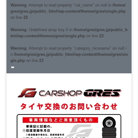
Warning
: Attempt to read property "cat_name" on null in
/home/
gres/gres.jp/public_html/wp-content/themes/gres/single.php
on line
22
Warning
: Undefined array key 0 in
/home/gres/gres.jp/public_h
tml/wp-content/themes/gres/single.php
on line
23
Warning
: Attempt to read property "category_nicename" on null i
n
/home/gres/gres.jp/public_html/wp-content/themes/gres/sin
gle.php
on line
23