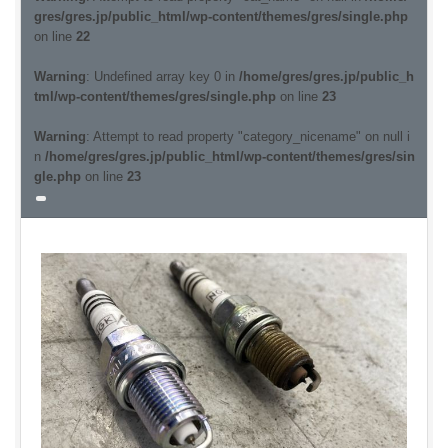
gres/gres.jp/public_html/wp-content/themes/gres/single.php
on line
22
Warning
: Undefined array key 0 in
/home/gres/gres.jp/public_h
tml/wp-content/themes/gres/single.php
on line
23
Warning
: Attempt to read property "category_nicename" on null i
n
/home/gres/gres.jp/public_html/wp-content/themes/gres/sin
gle.php
on line
23