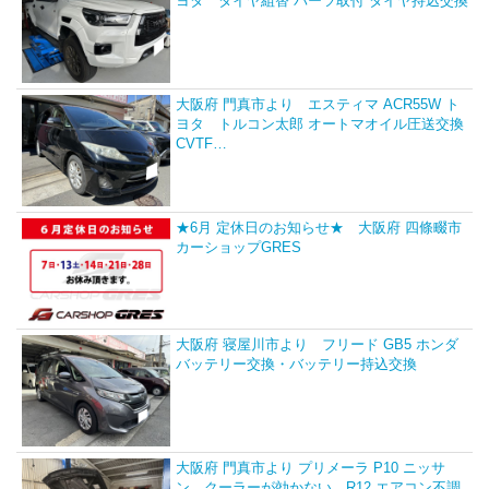
ヨタ タイヤ組替 パーツ取付 タイヤ持込交換
大阪府 門真市より エスティマ ACR55W ト
ヨタ トルコン太郎 オートマオイル圧送交換
CVTF…
★6月 定休日のお知らせ★ 大阪府 四條畷市
カーショップGRES
大阪府 寝屋川市より フリード GB5 ホンダ
バッテリー交換・バッテリー持込交換
大阪府 門真市より プリメーラ P10 ニッサ
ン クーラーが効かない R12 エアコン不調