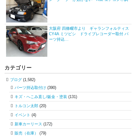
大阪府 四條畷市より ギャランフォルティス
CY4A ミツビシ ドライブレコーダー取付 パ
ーツ持込…
カテゴリー
ブログ
(1,582)
パーツ持込取付け
(390)
キズ・へこみ直し/鈑金・塗装
(131)
トルコン太郎
(20)
イベント
(4)
新車カーリース
(172)
販売（在庫）
(79)