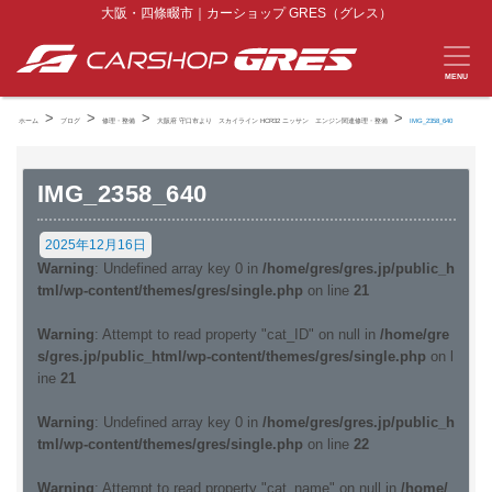
大阪・四條畷市｜カーショップ GRES（グレス）
MENU
>
>
>
>
ホーム
ブログ
修理・整備
大阪府 守口市より スカイライン HCR32 ニッサン エンジン関連修理・整備
IMG_2358_640
IMG_2358_640
2025年12月16日
Warning
: Undefined array key 0 in
/home/gres/gres.jp/public_h
tml/wp-content/themes/gres/single.php
on line
21
Warning
: Attempt to read property "cat_ID" on null in
/home/gre
s/gres.jp/public_html/wp-content/themes/gres/single.php
on l
ine
21
Warning
: Undefined array key 0 in
/home/gres/gres.jp/public_h
tml/wp-content/themes/gres/single.php
on line
22
Warning
: Attempt to read property "cat_name" on null in
/home/