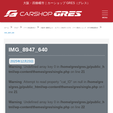
大阪・四條畷市｜カーショップ GRES（グレス）
MENU
>
>
>
>
ホーム
ブログ
パーツ持込取付け
大阪市 城東区より エブリィ DA17V スズキ パーツ取付ショップ ETC車載器取付
IMG_8947_640
IMG_8947_640
2025年12月23日
Warning
: Undefined array key 0 in
/home/gres/gres.jp/public_h
tml/wp-content/themes/gres/single.php
on line
21
Warning
: Attempt to read property "cat_ID" on null in
/home/gre
s/gres.jp/public_html/wp-content/themes/gres/single.php
on l
ine
21
Warning
: Undefined array key 0 in
/home/gres/gres.jp/public_h
tml/wp-content/themes/gres/single.php
on line
22