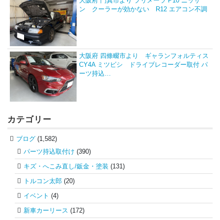
大阪府 門真市より プリメーラ P10 ニッサ
ン クーラーが効かない R12 エアコン不調
大阪府 四條畷市より ギャランフォルティス
CY4A ミツビシ ドライブレコーダー取付 パ
ーツ持込…
カテゴリー
ブログ
(1,582)
パーツ持込取付け
(390)
キズ・へこみ直し/鈑金・塗装
(131)
トルコン太郎
(20)
イベント
(4)
新車カーリース
(172)