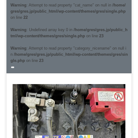
Warning
: Attempt to read property "cat_name" on null in
/home/
gres/gres.jp/public_html/wp-content/themes/gres/single.php
on line
22
Warning
: Undefined array key 0 in
/home/gres/gres.jp/public_h
tml/wp-content/themes/gres/single.php
on line
23
Warning
: Attempt to read property "category_nicename" on null i
n
/home/gres/gres.jp/public_html/wp-content/themes/gres/sin
gle.php
on line
23