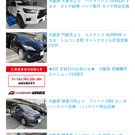
大阪府 大東市より ハイラックス GUN125 ト
ヨタ タイヤ組替 パーツ取付 タイヤ持込交換
大阪府 門真市より エスティマ ACR55W ト
ヨタ トルコン太郎 オートマオイル圧送交換
CVTF…
★6月 定休日のお知らせ★ 大阪府 四條畷市
カーショップGRES
大阪府 寝屋川市より フリード GB5 ホンダ
バッテリー交換・バッテリー持込交換