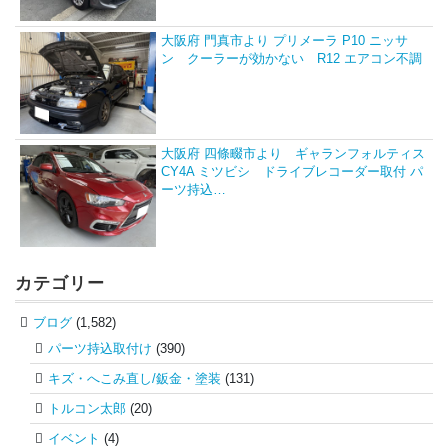
大阪府 門真市より プリメーラ P10 ニッサ
ン クーラーが効かない R12 エアコン不調
大阪府 四條畷市より ギャランフォルティス
CY4A ミツビシ ドライブレコーダー取付 パ
ーツ持込…
カテゴリー
ブログ
(1,582)
パーツ持込取付け
(390)
キズ・へこみ直し/鈑金・塗装
(131)
トルコン太郎
(20)
イベント
(4)