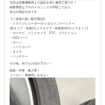
当店は近畿運輸局より認証を得た修理工場です！
経験豊富なプロのメカニックが常駐しており、
安心の保証付きです。
【ご依頼の多い取付商品】
・ドライブレコーダー/デジタルインナーミラー
(前タイプ・前後2カメラタイプ・前後室内3カメラタイプ)
・カーナビ、バックカメラ、ETC、リアビジョン
・LEDパーツ
・ホーン
・シートカバー
・タイヤ
・バッテリー
その他、何でもお任せ下さい！
国産～外車・輸入車！
メーカー・車種問いません！