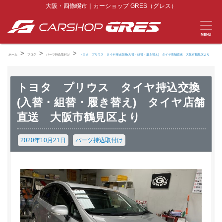
大阪・四條畷市｜カーショップ GRES（グレス）
MENU
>
>
>
ホーム
ブログ
パーツ持込取付け
トヨタ プリウス タイヤ持込交換(入替・組替・履き替え) タイヤ店舗直送 大阪市鶴見区より
トヨタ プリウス タイヤ持込交換
(入替・組替・履き替え) タイヤ店舗
直送 大阪市鶴見区より
2020年10月21日
パーツ持込取付け