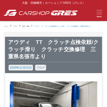
大阪・四條畷市｜カーショップ GRES（グレス）
MENU
>
>
>
ホーム
ブログ
修理・整備
アウディ TT クラッチ点検依頼/クラッチ滑り クラッチ交換修理 三重県名張市より
アウディ TT クラッチ点検依頼/ク
ラッチ滑り クラッチ交換修理 三
重県名張市より
2020年11月21日
ブログ