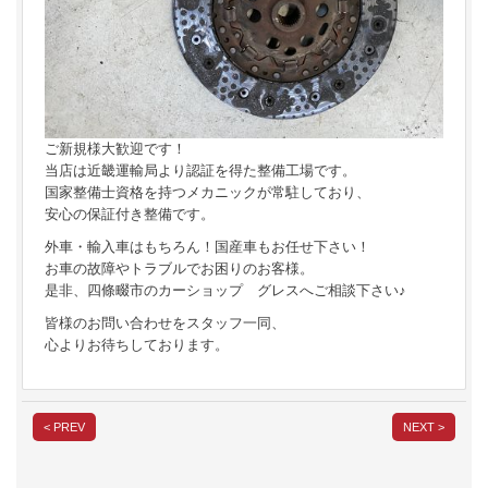
ご新規様大歓迎です！
当店は近畿運輸局より認証を得た整備工場です。
国家整備士資格を持つメカニックが常駐しており、
安心の保証付き整備です。
外車・輸入車はもちろん！国産車もお任せ下さい！
お車の故障やトラブルでお困りのお客様。
是非、四條畷市のカーショップ グレスへご相談下さい♪
皆様のお問い合わせをスタッフ一同、
心よりお待ちしております。
< PREV
NEXT >