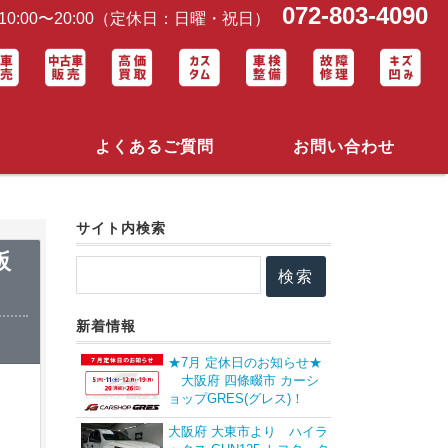
072-803-4090
0:00〜20:00（定休日：日曜・祝日）
よくあるご質問
お問い合わせ
サイト内検索
阪
新着情報
★7月 定休日のお知らせ★
大阪府 四條畷市 カーシ
ョップGRES(グレス)！
大阪府 大東市より ハイラ