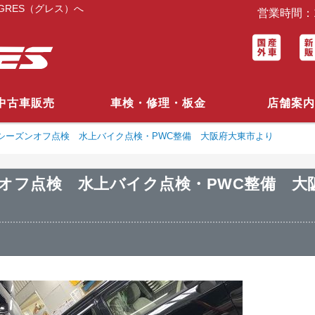
RES（グレス）へ
営業時間：1
中古車販売
車検・修理・板金
店舗案内
トシーズンオフ点検 水上バイク点検・PWC整備 大阪府大東市より
ンオフ点検 水上バイク点検・PWC整備 大