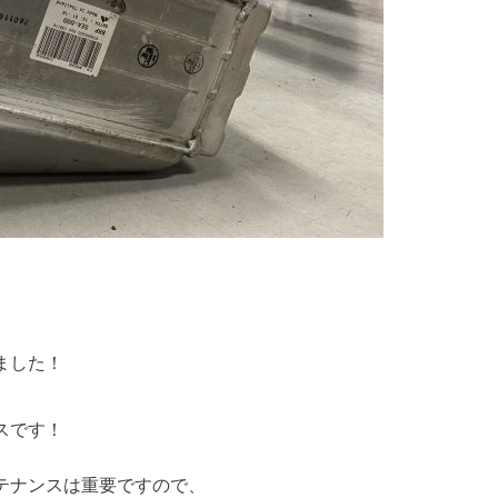
ました！
スです！
。
テナンスは重要ですので、