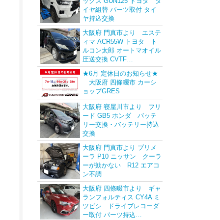
ックス GUN125 トヨタ タ
イヤ組替 パーツ取付 タイ
ヤ持込交換
大阪府 門真市より エステ
ィマ ACR55W トヨタ ト
ルコン太郎 オートマオイル
圧送交換 CVTF…
★6月 定休日のお知らせ★
大阪府 四條畷市 カーシ
ョップGRES
大阪府 寝屋川市より フリ
ード GB5 ホンダ バッテ
リー交換・バッテリー持込
交換
大阪府 門真市より プリメ
ーラ P10 ニッサン クーラ
ーが効かない R12 エアコ
ン不調
大阪府 四條畷市より ギャ
ランフォルティス CY4A ミ
ツビシ ドライブレコーダ
ー取付 パーツ持込…