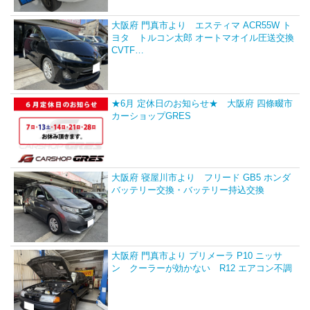
大阪府 門真市より エスティマ ACR55W ト
ヨタ トルコン太郎 オートマオイル圧送交換
CVTF…
★6月 定休日のお知らせ★ 大阪府 四條畷市
カーショップGRES
大阪府 寝屋川市より フリード GB5 ホンダ
バッテリー交換・バッテリー持込交換
大阪府 門真市より プリメーラ P10 ニッサ
ン クーラーが効かない R12 エアコン不調