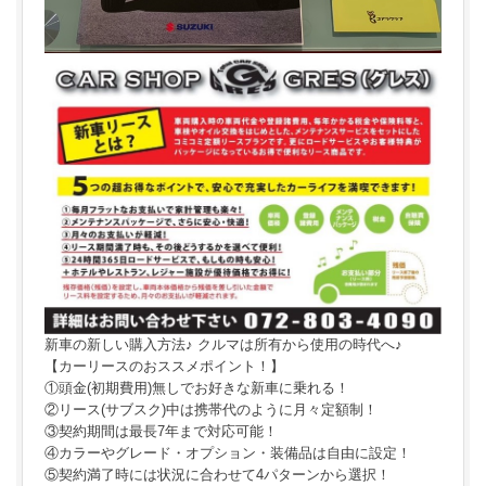
新車の新しい購入方法♪ クルマは所有から使用の時代へ♪
【カーリースのおススメポイント！】
①頭金(初期費用)無しでお好きな新車に乗れる！
②リース(サブスク)中は携帯代のように月々定額制！
③契約期間は最長7年まで対応可能！
④カラーやグレード・オプション・装備品は自由に設定！
⑤契約満了時には状況に合わせて4パターンから選択！