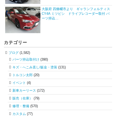
大阪府 四條畷市より ギャランフォルティス
CY4A ミツビシ ドライブレコーダー取付 パ
ーツ持込…
カテゴリー
ブログ
(1,582)
パーツ持込取付け
(390)
キズ・へこみ直し/鈑金・塗装
(131)
トルコン太郎
(20)
イベント
(4)
新車カーリース
(172)
販売（在庫）
(79)
修理・整備
(570)
カスタム
(77)