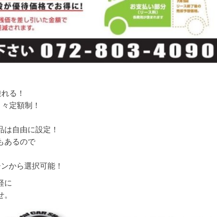
乗れる！
月々定額制！
品は自由に設定！
もあるので
ーンから選択可能！
軽に
せ。