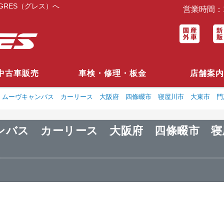
RES（グレス）へ
営業時間：1
中古車販売
車検・修理・板金
店舗案内
 ムーヴキャンバス カーリース 大阪府 四條畷市 寝屋川市 大東市 門
ンバス カーリース 大阪府 四條畷市 寝
♪