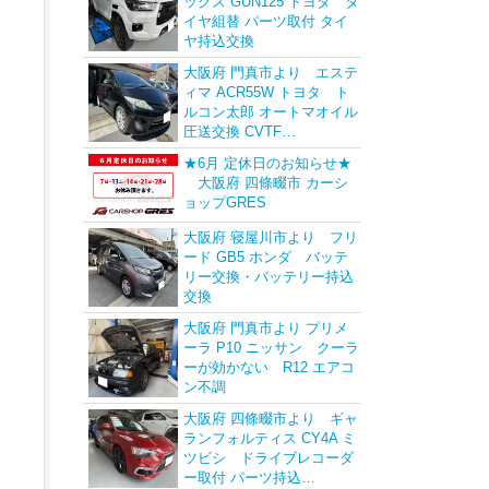
ックス GUN125 トヨタ タ
イヤ組替 パーツ取付 タイ
ヤ持込交換
大阪府 門真市より エステ
ィマ ACR55W トヨタ ト
ルコン太郎 オートマオイル
圧送交換 CVTF…
★6月 定休日のお知らせ★
大阪府 四條畷市 カーシ
ョップGRES
大阪府 寝屋川市より フリ
ード GB5 ホンダ バッテ
リー交換・バッテリー持込
交換
大阪府 門真市より プリメ
ーラ P10 ニッサン クーラ
ーが効かない R12 エアコ
ン不調
大阪府 四條畷市より ギャ
ランフォルティス CY4A ミ
ツビシ ドライブレコーダ
ー取付 パーツ持込…