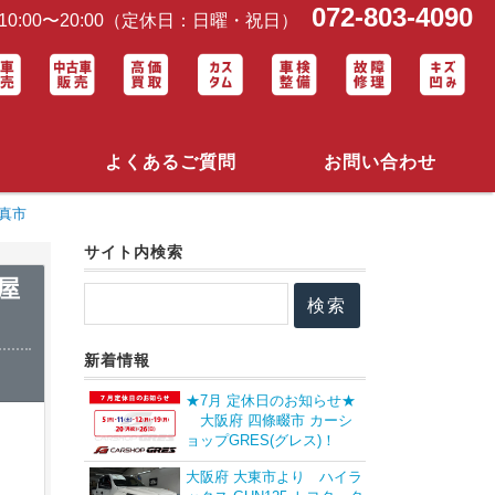
072-803-4090
0:00〜20:00（定休日：日曜・祝日）
よくあるご質問
お問い合わせ
真市
サイト内検索
屋
新着情報
★7月 定休日のお知らせ★
大阪府 四條畷市 カーシ
ョップGRES(グレス)！
大阪府 大東市より ハイラ