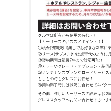
クルマは所有から使用の時代へ♪
【カーリースのおススメポイント！】
①頭金(初期費用)無しでお好きな新車に
②リース(サブスク)中は携帯代のように
③契約期間は最長7年まで対応可能！
④カラーやグレード・オプション・装備
⑤メンテナンスプランやロードサービス
もしもの時もグレスにお任せ！
⑥契約満了時には状況に合わせて4パタ
その他、詳しいカーリースの詳細はお気
グレススタッフへお問い合わせ下さいま