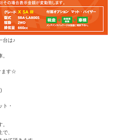
一台は♪
車。
けます☆
)
ット・
す。
上で、