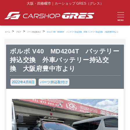
大阪・四條畷市｜カーショップ GRES（グレス）
MENU
>
>
>
ホーム
ブログ
パーツ持込取付け
ボルボ V40 MD4204T バッテリー持込交換 外車バッテリー持込交換 大阪府豊中市より
ボルボ V40 MD4204T バッテリー
持込交換 外車バッテリー持込交
換 大阪府豊中市より
2022年4月8日
パーツ持込取付け