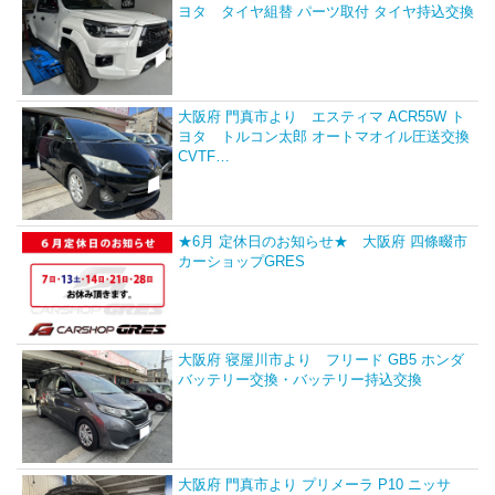
ヨタ タイヤ組替 パーツ取付 タイヤ持込交換
大阪府 門真市より エスティマ ACR55W ト
ヨタ トルコン太郎 オートマオイル圧送交換
CVTF…
★6月 定休日のお知らせ★ 大阪府 四條畷市
カーショップGRES
大阪府 寝屋川市より フリード GB5 ホンダ
バッテリー交換・バッテリー持込交換
大阪府 門真市より プリメーラ P10 ニッサ