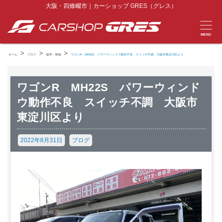
大阪・四條畷市｜カーショップ GRES（グレス）
MENU
>
>
>
ホーム
ブログ
修理・整備
ワゴンR MH22S パワーウィンドウ動作不良 スイッチ不調 大阪市東淀川区より
ワゴンR MH22S パワーウィンド
ウ動作不良 スイッチ不調 大阪市
東淀川区より
2022年8月31日
ブログ