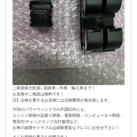
ご新規様大歓迎♪ 国産車～外車・輸入車まで！
お見積やご相談は無料です！
注】点検を要するお見積には点検費用が発生致します。
今回のパワーウィンドウの不調以外にも。
エンジン関係や足廻り関係・電装関係・コンピューター関係・
警告灯/チェックランプ点灯修理など。
お車の故障やトラブルは経験豊富なグレスにお任せ下さい！
どんな些細な事でも結構です！