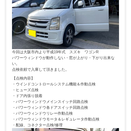
今回は大阪市内より平成19年式 スズキ ワゴンR
パワーウィンドウが動作しない・窓が上がり・下がり出来な
い。
点検依頼で入庫して頂きました。
【点検内容】
・ウインドコントロールシステム機能＆作動点検
・ヒューズ点検
・ドア内張り脱着
・パワーウィンドウメインスイッチ回路点検
・パワーウィンドウ各ドアスイッチ回路点検
・パワーウィンドウリレー作動点検
・パワーウィンドウモータ＆レギュレータ作動点検
・配線、コネクター点検/修理