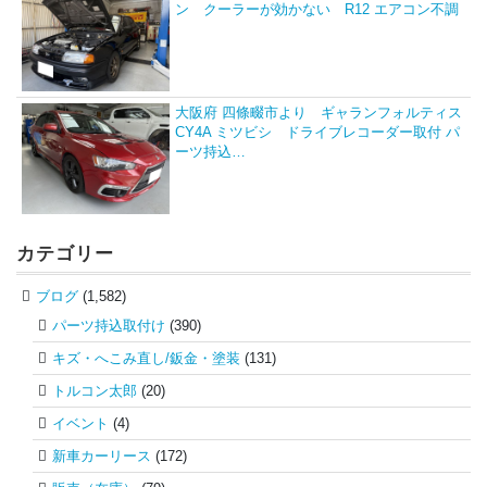
ン クーラーが効かない R12 エアコン不調
大阪府 四條畷市より ギャランフォルティス
CY4A ミツビシ ドライブレコーダー取付 パ
ーツ持込…
カテゴリー
ブログ
(1,582)
パーツ持込取付け
(390)
キズ・へこみ直し/鈑金・塗装
(131)
トルコン太郎
(20)
イベント
(4)
新車カーリース
(172)