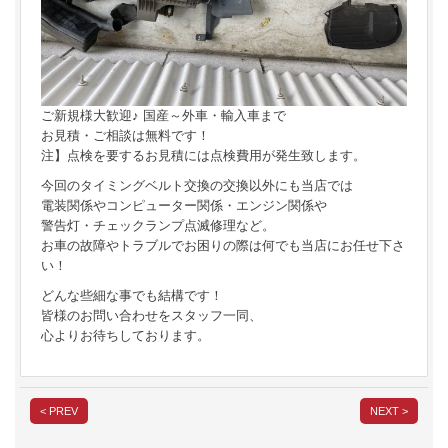
ご新規様大歓迎♪ 国産～外車・輸入車まで
お見積・ご相談は無料です！
注】点検を要するお見積には点検費用が発生致します。
今回のタイミングベルト交換の交換以外にも当店では
電装関係やコンピューター関係・エンジン関係や
警告灯・チェックランプ点滅修理など。
お車の故障やトラブルでお困りの際は何でも当店にお任せ下さ
い！
どんな些細な事でも結構です！
皆様のお問い合わせをスタッフ一同、
心よりお待ちしております。
< PREV
NEXT >