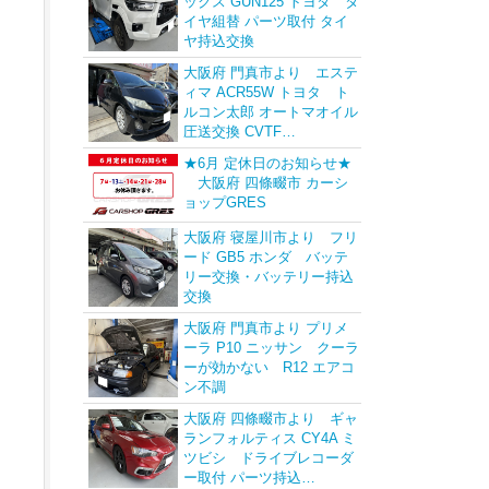
ックス GUN125 トヨタ タ
イヤ組替 パーツ取付 タイ
ヤ持込交換
大阪府 門真市より エステ
ィマ ACR55W トヨタ ト
ルコン太郎 オートマオイル
圧送交換 CVTF…
★6月 定休日のお知らせ★
大阪府 四條畷市 カーシ
ョップGRES
大阪府 寝屋川市より フリ
ード GB5 ホンダ バッテ
リー交換・バッテリー持込
交換
大阪府 門真市より プリメ
ーラ P10 ニッサン クーラ
ーが効かない R12 エアコ
ン不調
大阪府 四條畷市より ギャ
ランフォルティス CY4A ミ
ツビシ ドライブレコーダ
ー取付 パーツ持込…