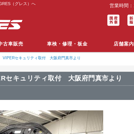
RES（グレス）へ
営業時間：1
中古車販売
車検・修理・板金
店舗案内
2 VIPERセキュリティ取付 大阪府門真市より
IPERセキュリティ取付 大阪府門真市より