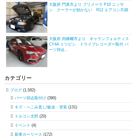
大阪府 門真市より プリメーラ P10 ニッサ
ン クーラーが効かない R12 エアコン不調
大阪府 四條畷市より ギャランフォルティス
CY4A ミツビシ ドライブレコーダー取付 パ
ーツ持込…
カテゴリー
ブログ
(1,582)
パーツ持込取付け
(390)
キズ・へこみ直し/鈑金・塗装
(131)
トルコン太郎
(20)
イベント
(4)
新車カーリース
(172)