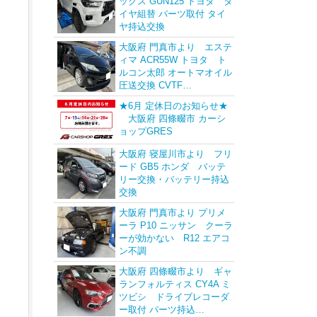
ックス GUN125 トヨタ タ
イヤ組替 パーツ取付 タイ
ヤ持込交換
大阪府 門真市より エステ
ィマ ACR55W トヨタ ト
ルコン太郎 オートマオイル
圧送交換 CVTF…
★6月 定休日のお知らせ★
大阪府 四條畷市 カーシ
ョップGRES
大阪府 寝屋川市より フリ
ード GB5 ホンダ バッテ
リー交換・バッテリー持込
交換
大阪府 門真市より プリメ
ーラ P10 ニッサン クーラ
ーが効かない R12 エアコ
ン不調
大阪府 四條畷市より ギャ
ランフォルティス CY4A ミ
ツビシ ドライブレコーダ
ー取付 パーツ持込…