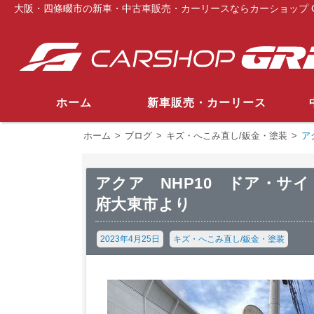
大阪・四條畷市の新車・中古車販売・カーリースならカーショップ G
ホーム
新車販売・カーリース
ホーム
>
ブログ
>
キズ・へこみ直し/鈑金・塗装
>
ア
アクア NHP10 ドア・サ
府大東市より
2023年4月25日
キズ・へこみ直し/鈑金・塗装