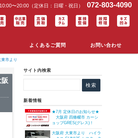
072-803-4090
0:00〜20:00（定休日：日曜・祝日）
よくあるご質問
お問い合わせ
大東市より
サイト内検索
大阪
新着情報
★7月 定休日のお知らせ★
大阪府 四條畷市 カーシ
ョップGRES(グレス)！
大阪府 大東市より ハイラ