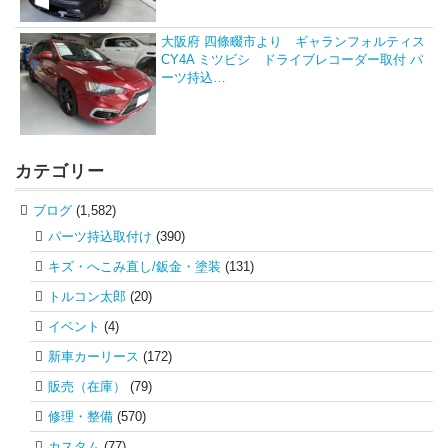
大阪府 四條畷市より ギャランフォルティス
CY4A ミツビシ ドライブレコーダー取付 パ
ーツ持込…
カテゴリー
ブログ
(1,582)
パーツ持込取付け
(390)
キズ・へこみ直し/鈑金・塗装
(131)
トルコン太郎
(20)
イベント
(4)
新車カーリース
(172)
販売（在庫）
(79)
修理・整備
(570)
カスタム
(77)