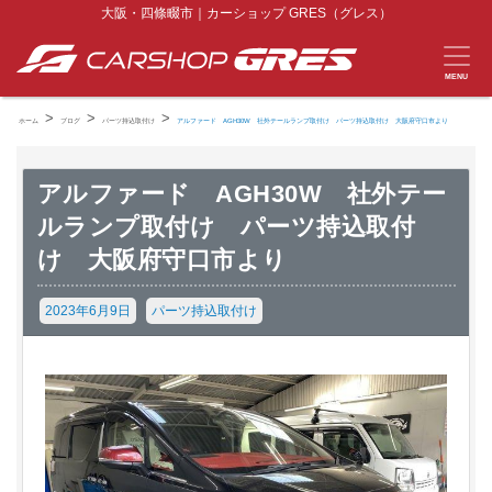
大阪・四條畷市｜カーショップ GRES（グレス）
MENU
>
>
>
ホーム
ブログ
パーツ持込取付け
アルファード AGH30W 社外テールランプ取付け パーツ持込取付け 大阪府守口市より
アルファード AGH30W 社外テー
ルランプ取付け パーツ持込取付
け 大阪府守口市より
2023年6月9日
パーツ持込取付け