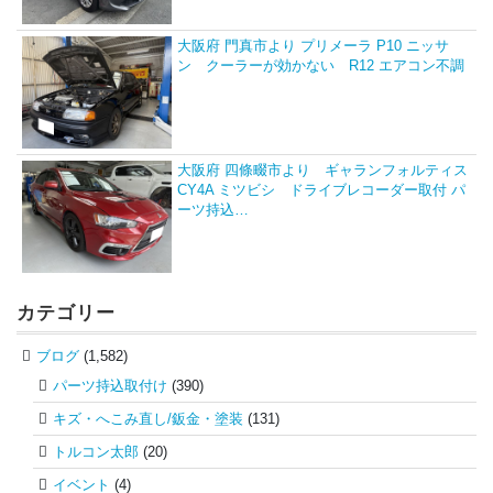
大阪府 門真市より プリメーラ P10 ニッサ
ン クーラーが効かない R12 エアコン不調
大阪府 四條畷市より ギャランフォルティス
CY4A ミツビシ ドライブレコーダー取付 パ
ーツ持込…
カテゴリー
ブログ
(1,582)
パーツ持込取付け
(390)
キズ・へこみ直し/鈑金・塗装
(131)
トルコン太郎
(20)
イベント
(4)