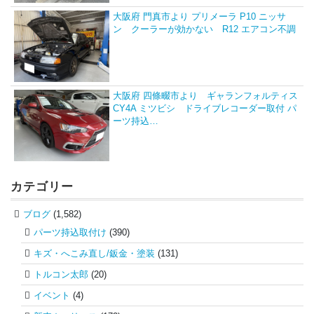
大阪府 門真市より プリメーラ P10 ニッサ
ン クーラーが効かない R12 エアコン不調
大阪府 四條畷市より ギャランフォルティス
CY4A ミツビシ ドライブレコーダー取付 パ
ーツ持込…
カテゴリー
ブログ
(1,582)
パーツ持込取付け
(390)
キズ・へこみ直し/鈑金・塗装
(131)
トルコン太郎
(20)
イベント
(4)