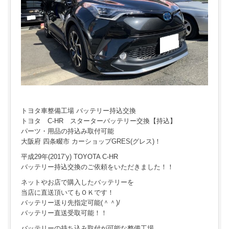
トヨタ車整備工場 バッテリー持込交換
トヨタ C-HR スターターバッテリー交換【持込】
パーツ・用品の持込み取付可能
大阪府 四条畷市 カーショップGRES(グレス)！
平成29年(2017’y) TOYOTA C-HR
バッテリー持込交換のご依頼をいただきました！！
ネットやお店で購入したバッテリーを
当店に直送頂いてもＯＫです！
バッテリー送り先指定可能(＾＾)/
バッテリー直送受取可能！！
バッテリーの持ち込み取付が可能な整備工場