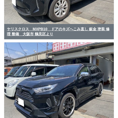
ヤリスクロス MXPB10 ドアのキズへこみ直し 鈑金 塗装 修
理 整備 大阪市 鶴見区より