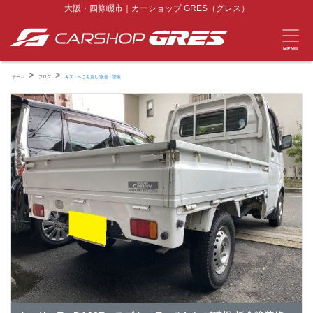
大阪・四條畷市｜カーショップ GRES（グレス）
MENU
>
>
ホーム
ブログ
キズ・へこみ直し/鈑金・塗装