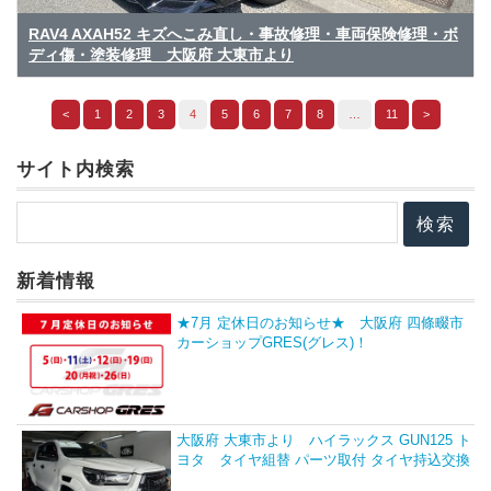
RAV4 AXAH52 キズへこみ直し・事故修理・車両保険修理・ボ
ディ傷・塗装修理 大阪府 大東市より
<
1
2
3
4
5
6
7
8
…
11
>
サイト内検索
新着情報
★7月 定休日のお知らせ★ 大阪府 四條畷市
カーショップGRES(グレス)！
大阪府 大東市より ハイラックス GUN125 ト
ヨタ タイヤ組替 パーツ取付 タイヤ持込交換