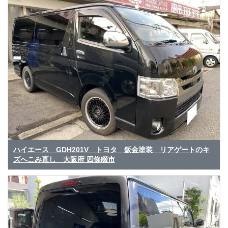
ハイエース GDH201V トヨタ 鈑金塗装 リアゲートのキ
ズへこみ直し 大阪府 四條畷市