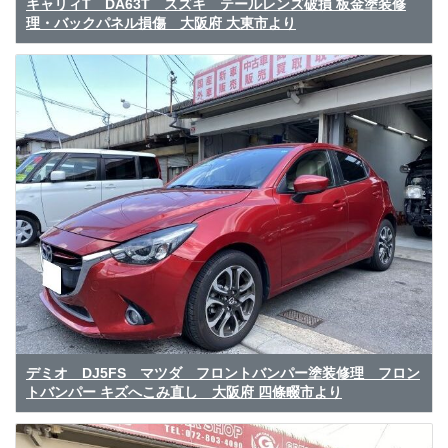
キャリィT DA63T スズキ テールレンズ破損 板金塗装修
理・バックパネル損傷 大阪府 大東市より
デミオ DJ5FS マツダ フロントバンパー塗装修理 フロン
トバンパー キズへこみ直し 大阪府 四條畷市より