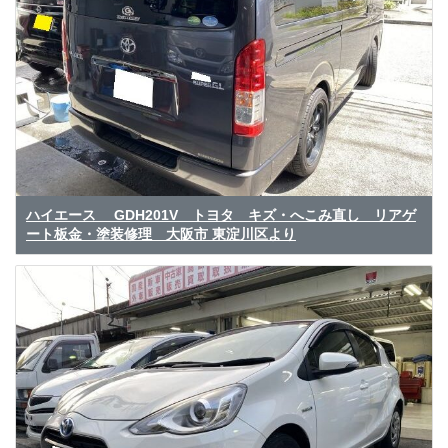
ハイエース GDH201V トヨタ キズ・へこみ直し リアゲ
ート板金・塗装修理 大阪市 東淀川区より