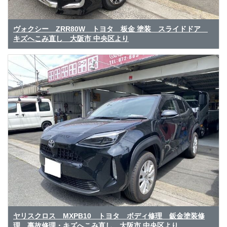
ヴォクシー ZRR80W トヨタ 板金 塗装 スライドドア
キズへこみ直し 大阪市 中央区より
ヤリスクロス MXPB10 トヨタ ボディ修理 鈑金塗装修
理 事故修理・キズへこみ直し 大阪市 中央区より