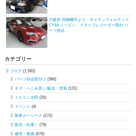
大阪府 四條畷市より ギャランフォルティス
CY4A ミツビシ ドライブレコーダー取付 パ
ーツ持込…
カテゴリー
ブログ
(1,582)
パーツ持込取付け
(390)
キズ・へこみ直し/鈑金・塗装
(131)
トルコン太郎
(20)
イベント
(4)
新車カーリース
(172)
販売（在庫）
(79)
修理・整備
(570)