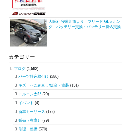
大阪府 寝屋川市より フリード GB5 ホン
ダ バッテリー交換・バッテリー持込交換
カテゴリー
ブログ
(1,582)
パーツ持込取付け
(390)
キズ・へこみ直し/鈑金・塗装
(131)
トルコン太郎
(20)
イベント
(4)
新車カーリース
(172)
販売（在庫）
(79)
修理・整備
(570)