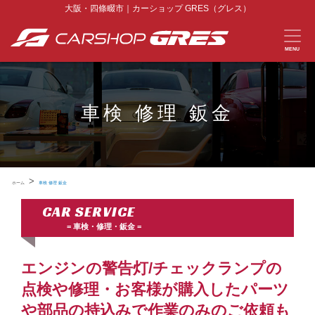
大阪・四條畷市｜カーショップ GRES（グレス）
MENU
車検 修理 鈑金
>
ホーム
車検 修理 鈑金
CAR SERVICE
車検・修理・鈑金
エンジンの警告灯/チェックランプの
点検や修理・お客様が購入したパーツ
や部品の持込みで作業のみのご依頼も