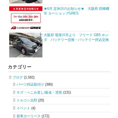
★6月 定休日のお知らせ★ 大阪府 四條畷
市 カーショップGRES
大阪府 寝屋川市より フリード GB5 ホン
ダ バッテリー交換・バッテリー持込交換
カテゴリー
ブログ
(1,582)
パーツ持込取付け
(390)
キズ・へこみ直し/鈑金・塗装
(131)
トルコン太郎
(20)
イベント
(4)
新車カーリース
(172)