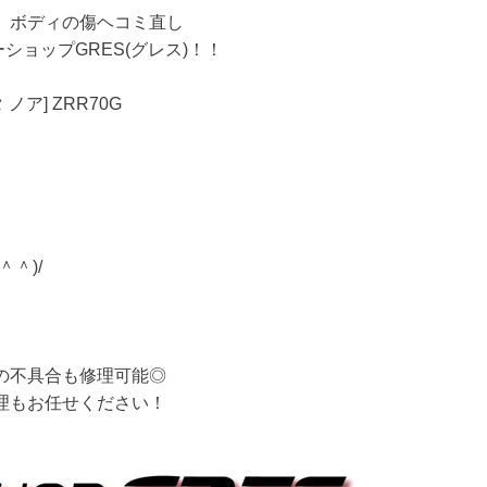
理 ボディの傷ヘコミ直し
ショップGRES(グレス)！！
タ ノア] ZRR70G
＾)/
の不具合も修理可能◎
理もお任せください！