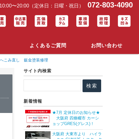
072-803-4090
0:00〜20:00（定休日：日曜・祝日）
よくあるご質問
お問い合わせ
ズへこみ直し 鈑金塗装修理
サイト内検索
理
新着情報
★7月 定休日のお知らせ★
大阪府 四條畷市 カーシ
ョップGRES(グレス)！
大阪府 大東市より ハイラ