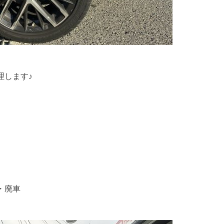
理します♪
ｂ
・廃車