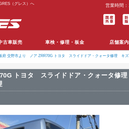
RES（グレス）へ
営業時間：1
中古車販売
車検・修理・板金
店舗案内
阪府 交野市より ノア ZRR70G トヨタ スライドドア・クォータ修理 キ
RR70G トヨタ スライドドア・クォータ修
理