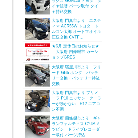
ックス GUN125 トヨタ タ
イヤ組替 パーツ取付 タイ
ヤ持込交換
大阪府 門真市より エステ
ィマ ACR55W トヨタ ト
ルコン太郎 オートマオイル
圧送交換 CVTF…
★6月 定休日のお知らせ★
大阪府 四條畷市 カーシ
ョップGRES
大阪府 寝屋川市より フリ
ード GB5 ホンダ バッテ
リー交換・バッテリー持込
交換
大阪府 門真市より プリメ
ーラ P10 ニッサン クーラ
ーが効かない R12 エアコ
ン不調
大阪府 四條畷市より ギャ
ランフォルティス CY4A ミ
ツビシ ドライブレコーダ
ー取付 パーツ持込…