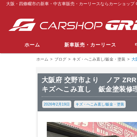
大阪・四條畷市の新車・中古車販売・カーリースならカーショップ G
ホーム
新車販売・カーリース
ホーム
>
ブログ
>
キズ・へこみ直し/鈑金・塗装
>
大
大阪府 交野市より ノア Z
キズへこみ直し 鈑金塗装修
2026年2月19日
キズ・へこみ直し/鈑金・塗装