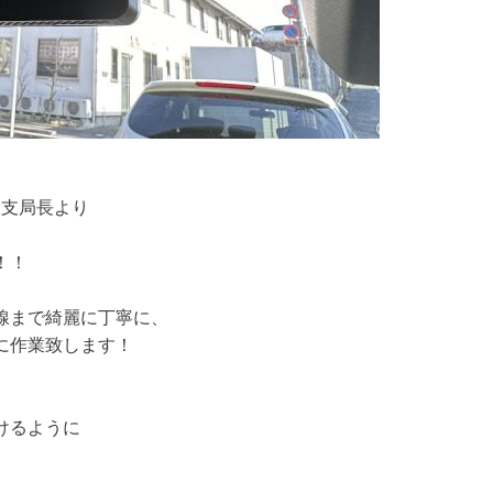
輸支局長より
！！
線まで綺麗に丁寧に、
に作業致します！
けるように