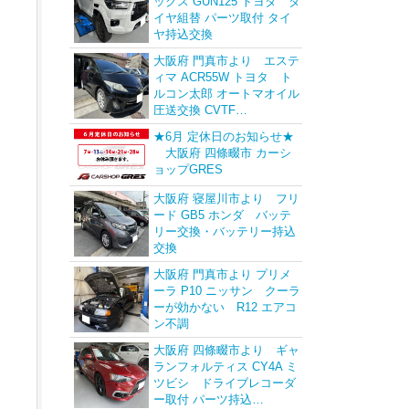
ックス GUN125 トヨタ タ
イヤ組替 パーツ取付 タイ
ヤ持込交換
大阪府 門真市より エステ
ィマ ACR55W トヨタ ト
ルコン太郎 オートマオイル
圧送交換 CVTF…
★6月 定休日のお知らせ★
大阪府 四條畷市 カーシ
ョップGRES
大阪府 寝屋川市より フリ
ード GB5 ホンダ バッテ
リー交換・バッテリー持込
交換
大阪府 門真市より プリメ
ーラ P10 ニッサン クーラ
ーが効かない R12 エアコ
ン不調
大阪府 四條畷市より ギャ
ランフォルティス CY4A ミ
ツビシ ドライブレコーダ
ー取付 パーツ持込…