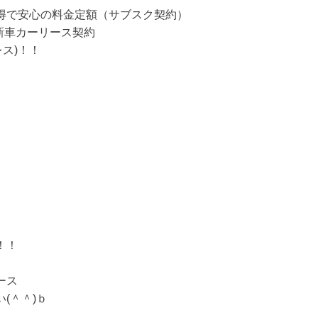
得で安心の料金定額（サブスク契約）
 新車カーリース契約
レス)！！
！！
ース
(＾＾)ｂ